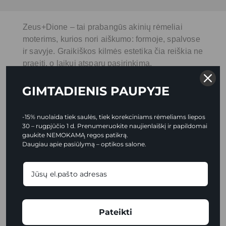
Zeus+Dione – tai prabangūs akinių rėmeliai
moterims, kurios nori aiškumo: formoje, spalvose
ir savyje. Graikiškos kilmės estetika čia reiškia ne
praeitį, o laikui atsparų pasirinkimą.
GIMTADIENIS PAUPYJE
-15% nuolaida tiek saulės, tiek korekciniams rėmeliams liepos
30 – rugpjūčio 1 d. Prenumeruokite naujienlaiškį ir papildomai
gaukite NEMOKAMĄ regos patikrą.
Daugiau apie pasiūlymą – optikos salone.
Pateikti