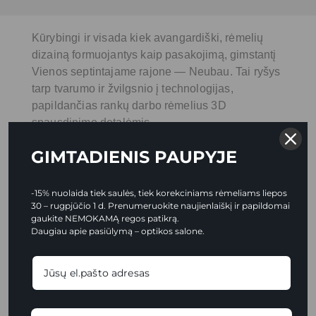
Kūrybingi ir visada kiek avangardiški, rėmelių
dizainą formuojantys kaip pasakojimą, gimstantį
Vienos septintajame rajone — Neubau. Tai ryšys
tarp tvarumo ir žvilgsnio į technologijas,
papildančias rankų darbo rėmelius 3D
spausdinimo detalėmis.
GIMTADIENIS PAUPYJE
-15% nuolaida tiek saulės, tiek korekciniams rėmeliams liepos
30 – rugpjūčio 1 d. Prenumeruokite naujienlaiškį ir papildomai
gaukite NEMOKAMĄ regos patikrą.
Daugiau apie pasiūlymą – optikos salone.